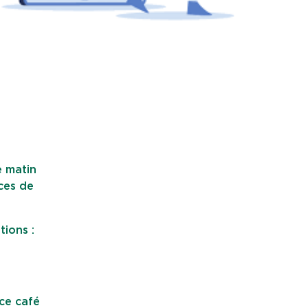
e matin
ces de
tions :
 ce café