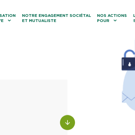
ntenu
Menu principal
Aller au lien vers la recherch
SATION
NOTRE ENGAGEMENT SOCIÉTAL
NOS ACTIONS
VE
ET MUTUALISTE
POUR
les
Le tourisme
Les transitions
La biodiversité
Les associations
ALLER AU CONTENU