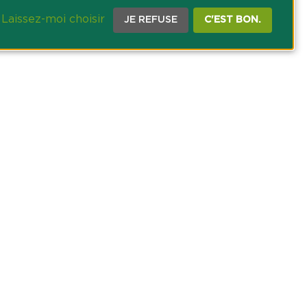
Laissez-moi choisir
JE REFUSE
C'EST BON.
CE PRESSE
TACT
AGRICOLE DES SAVOIE
 DES COOKIES
NOUS SUR NOS RÉSEAUX SOCIAUX :