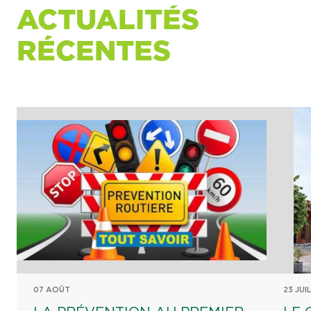
ACTUALITÉS
RÉCENTES
07 AOÛT
23 JUI