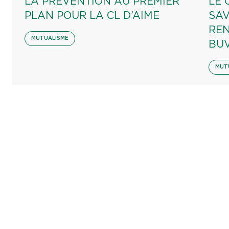
LA PRÉVENTION AU PREMIER
LE 
PLAN POUR LA CL D’AIME
SAV
REN
MUTUALISME
BU
MUT