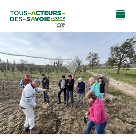
Aller au
Menu
Aller au lien vers
Contact
contenu
principal
la recherche