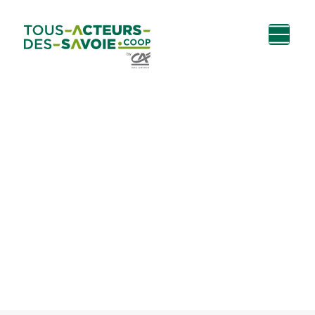
Aller au
Menu
Aller au lien vers
Contact
contenu
principal
la recherche