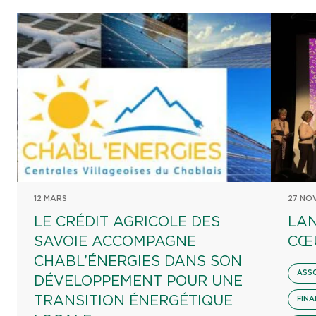
12 MARS
27 NO
LE CRÉDIT AGRICOLE DES
LAN
SAVOIE ACCOMPAGNE
CŒ
CHABL’ÉNERGIES DANS SON
ASS
DÉVELOPPEMENT POUR UNE
TRANSITION ÉNERGÉTIQUE
FINA