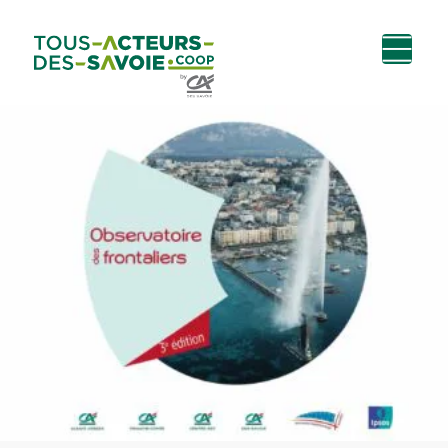
Aller au
Menu
Aller au lien vers
Contact
contenu
principal
la recherche