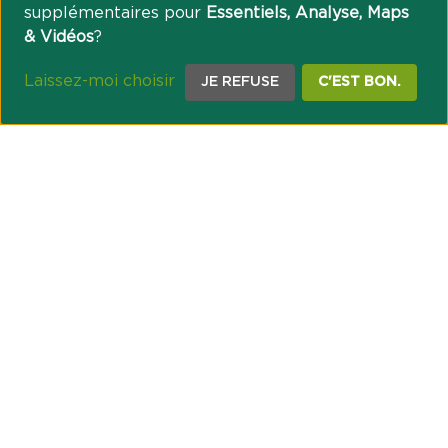
supplémentaires pour
Essentiels, Analyse, Maps
& Vidéos
?
Laissez-moi choisir
JE REFUSE
C'EST BON.
NOTRE ENGAGEMENT SOCIÉTAL ET MUTUALISTE
Réussir les transitions et agir pour le climat
Créer du lien et favoriser l’inclusion
UNE ORGANISATION COOPÉRATIVE