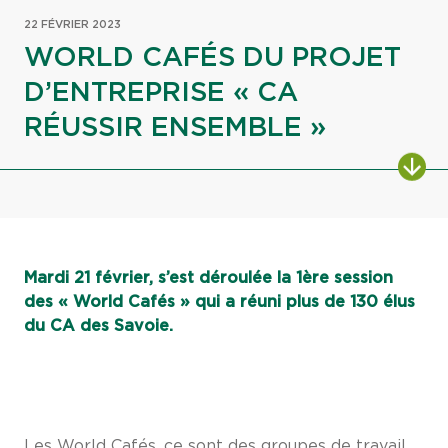
22 FÉVRIER 2023
WORLD CAFÉS DU PROJET
D’ENTREPRISE « CA
RÉUSSIR ENSEMBLE »
ALL
Mardi 21 février, s’est déroulée la 1ère session
des « World Cafés » qui a réuni plus de 130 élus
du CA des Savoie.
Les World Cafés, ce sont des groupes de travail