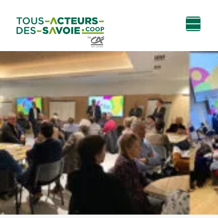
Aller au
Menu
Aller au lien vers
Contact
contenu
principal
la recherche