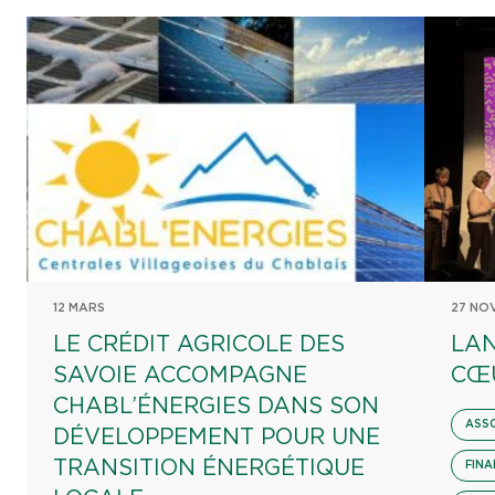
12 MARS
27 NO
LE CRÉDIT AGRICOLE DES
LAN
SAVOIE ACCOMPAGNE
CŒ
CHABL’ÉNERGIES DANS SON
ASS
DÉVELOPPEMENT POUR UNE
TRANSITION ÉNERGÉTIQUE
FINA