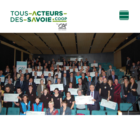
Aller au
Menu
Aller au lien vers
Contact
contenu
principal
la recherche