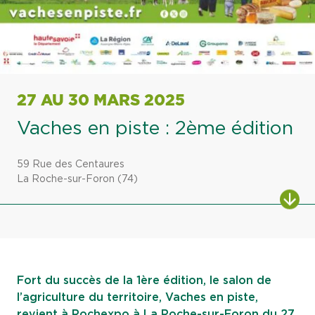
27 AU 30 MARS 2025
Vaches en piste : 2ème édition
59 Rue des Centaures
La Roche-sur-Foron (74)
ALL
Fort du succès de la 1ère édition, le salon de
l’agriculture du territoire, Vaches en piste,
revient à Rochexpo à La Roche-sur-Foron du 27