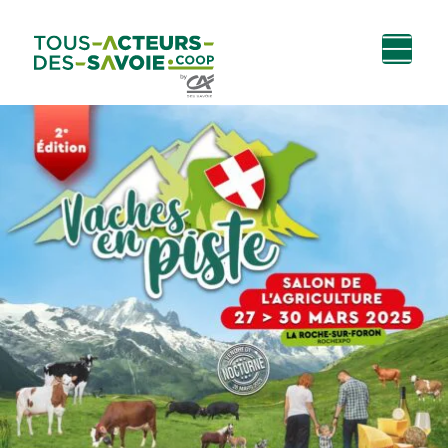
Aller au
Menu
Aller au lien vers
Contact
contenu
principal
la recherche