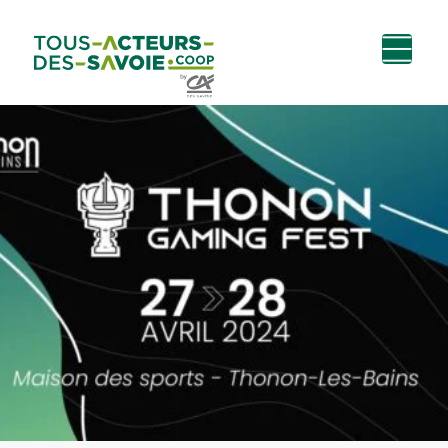
Aller au
Menu
Aller au lien vers
Contact
contenu
principal
la recherche