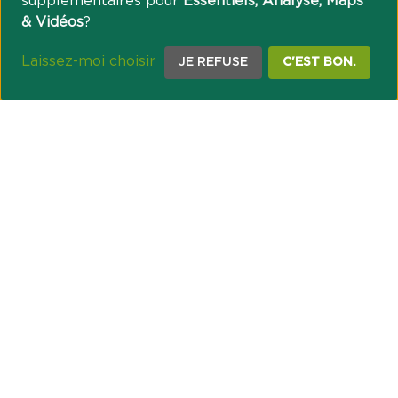
supplémentaires pour
Essentiels, Analyse, Maps
& Vidéos
?
Laissez-moi choisir
JE REFUSE
C'EST BON.
NOTRE ENGAGEMENT SOCIÉTAL ET MUTUALISTE
Réussir les transitions et agir pour le climat
Créer du lien et favoriser l’inclusion
UNE ORGANISATION COOPÉRATIVE
Point passerelle