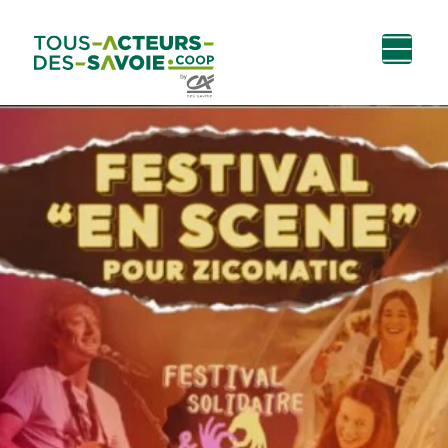
Aller au
Menu
Aller au lien vers
Contact
contenu
principal
la recherche