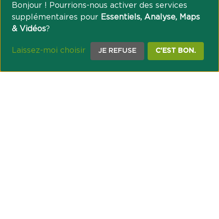
Bonjour ! Pourrions-nous activer des services
supplémentaires pour
Essentiels, Analyse, Maps
& Vidéos
?
Laissez-moi choisir
JE REFUSE
C'EST BON.
NOTRE ENGAGEMENT SOCIÉTAL ET MUTUALISTE
Réussir les transitions et agir pour le climat
Créer du lien et favoriser l’inclusion
UNE ORGANISATION COOPÉRATIVE
Point passerelle
NOS PARTENAIRES
GESTION DES COOKIES