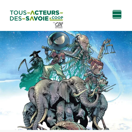
Aller au
Menu
Aller au lien vers
Contact
contenu
principal
la recherche