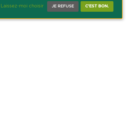
Laissez-moi choisir
JE REFUSE
C'EST BON.
CE PRESSE
TACT
AGRICOLE DES SAVOIE
 DES COOKIES
NOUS SUR NOS RÉSEAUX SOCIAUX :
ram
inkedin