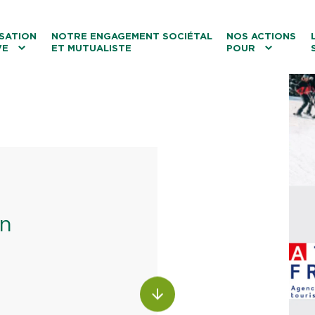
ntenu
Menu principal
Aller au lien vers la recherch
SATION
NOTRE ENGAGEMENT SOCIÉTAL
NOS ACTIONS
VE
ET MUTUALISTE
POUR
les
Le tourisme
Les transitions
La biodiversité
Les associations
on
ALLER AU CONTENU