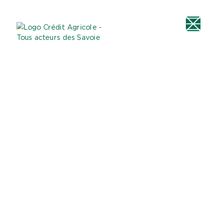
Aller au
Menu
Aller au lien vers
Contact
contenu
principal
la recherche