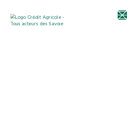
Aller au
Menu
Aller au lien vers
Contact
contenu
principal
la recherche