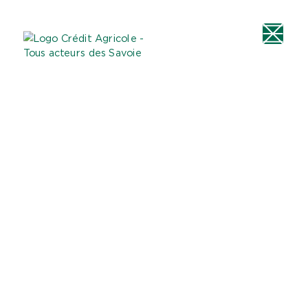
Aller au
Menu
Aller au lien vers
Contact
contenu
principal
la recherche