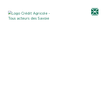
Aller au
Menu
Aller au lien vers
Contact
contenu
principal
la recherche