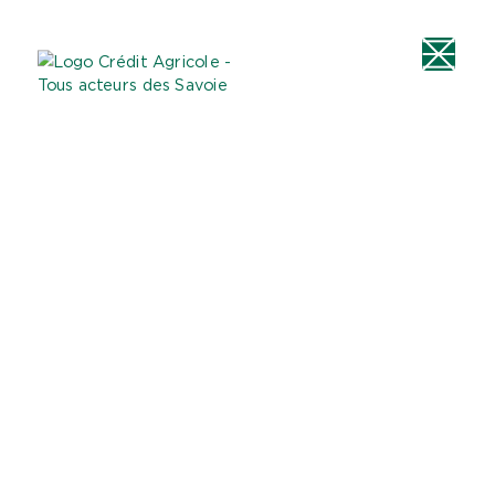
Aller au
Menu
Aller au lien vers
Contact
contenu
principal
la recherche