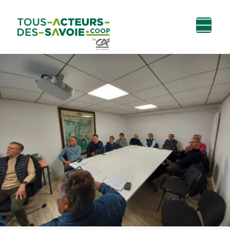
Aller au
Menu
Aller au lien vers
Contact
contenu
principal
la recherche