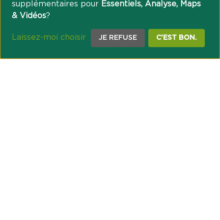
supplémentaires pour
Essentiels, Analyse, Maps
& Vidéos
?
Laissez-moi choisir
JE REFUSE
C'EST BON.
NOTRE ENGAGEMENT SOCIÉTAL ET MUTUALISTE
Réussir les transitions et agir pour le climat
Créer du lien et favoriser l’inclusion
UNE ORGANISATION COOPÉRATIVE
Point passerelle