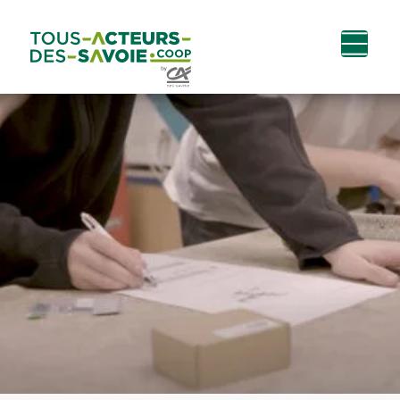
Aller au
Menu
Aller au lien vers
Contact
contenu
principal
la recherche