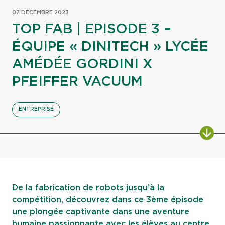
07 DÉCEMBRE 2023
TOP FAB | EPISODE 3 –
ÉQUIPE « DINITECH » LYCÉE
AMÉDÉE GORDINI X
PFEIFFER VACUUM
ENTREPRISE
ALL
De la fabrication de robots jusqu’à la
compétition, découvrez dans ce 3ème épisode
une plongée captivante dans une aventure
humaine passionnante avec les élèves au centre