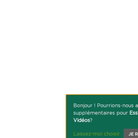
Bonjour ! Pourrions-nous a
supplémentaires pour
Ess
Vidéos
?
Laissez-moi choisir
JE 