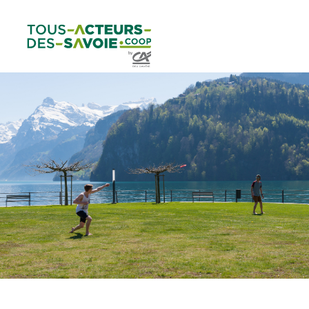
Aller au
Menu
Aller au lien vers
Contact
contenu
principal
la recherche