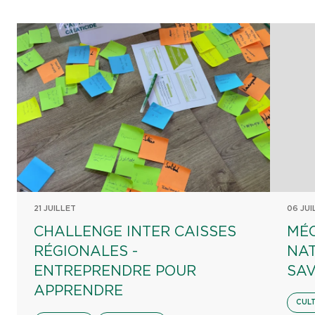
21 JUILLET
06 JUI
CHALLENGE INTER CAISSES
MÉ
RÉGIONALES -
NA
ENTREPRENDRE POUR
SAV
APPRENDRE
CUL