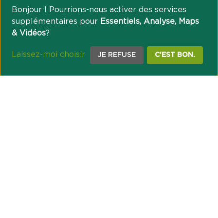
Bonjour ! Pourrions-nous activer des services
supplémentaires pour
Essentiels, Analyse, Maps
& Vidéos
?
Laissez-moi choisir
JE REFUSE
C'EST BON.
NOTRE ENGAGEMENT SOCIÉTAL ET MUTUALISTE
Réussir les transitions et agir pour le climat
Créer du lien et favoriser l’inclusion