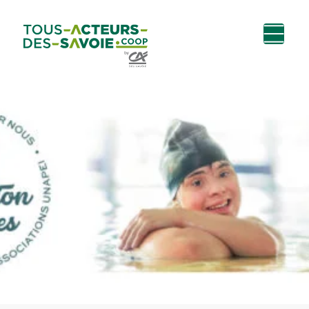
Aller au
Menu
Aller au lien vers
Contact
contenu
principal
la recherche