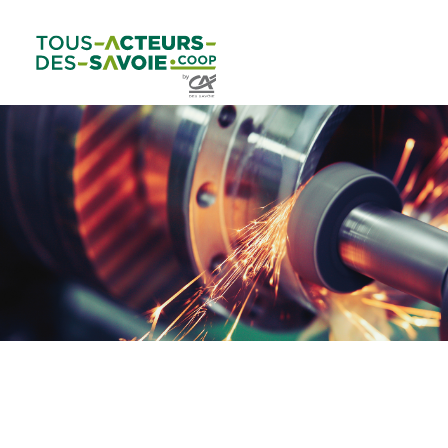
Aller au
Menu
Aller au lien vers
Contact
contenu
principal
la recherche