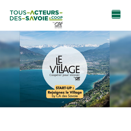
Aller au
Menu
Aller au lien vers
Contact
contenu
principal
la recherche