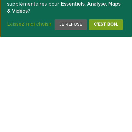
supplémentaires pour
Essentiels, Analyse, Maps
& Vidéos
?
Laissez-moi choisir
JE REFUSE
C'EST BON.
NOTRE ENGAGEMENT SOCIÉTAL ET MUTUALISTE
Réussir les transitions et agir pour le climat
Créer du lien et favoriser l’inclusion
UNE ORGANISATION COOPÉRATIVE