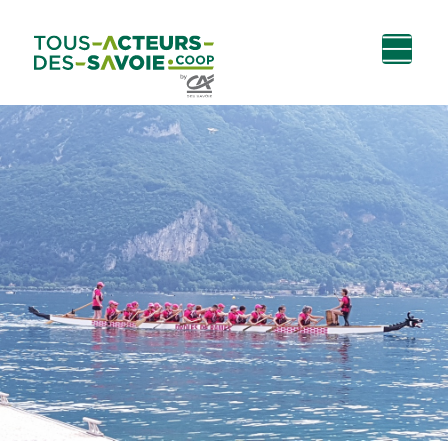
Aller au
Menu
Aller au lien vers
Contact
contenu
principal
la recherche