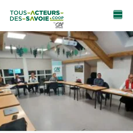
Aller au
Menu
Aller au lien vers
Contact
contenu
principal
la recherche