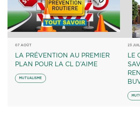
07 AOÛT
23 JUI
LA PRÉVENTION AU PREMIER
LE 
PLAN POUR LA CL D’AIME
SAV
REN
MUTUALISME
BU
MUT