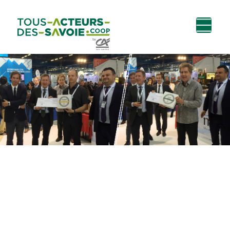
Aller au
Menu
Aller au lien vers
Contact
contenu
principal
la recherche