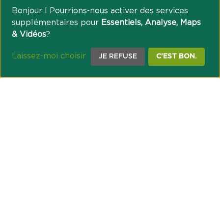
Bonjour ! Pourrions-nous activer des services
supplémentaires pour
Essentiels, Analyse, Maps
& Vidéos
?
Laissez-moi choisir
JE REFUSE
C'EST BON.
NOTRE ENGAGEMENT SOCIÉTAL ET MUTUALISTE
Réussir les transitions et agir pour le climat
Créer du lien et favoriser l’inclusion