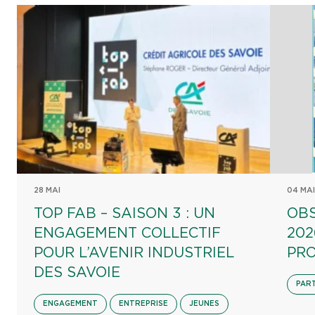
28 MAI
04 MAI
TOP FAB – SAISON 3 : UN
OBS
ENGAGEMENT COLLECTIF
202
POUR L’AVENIR INDUSTRIEL
PRO
DES SAVOIE
PAR
ENGAGEMENT
ENTREPRISE
JEUNES