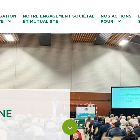
ntenu
Menu principal
Aller au lien vers la recherch
SATION
NOTRE ENGAGEMENT SOCIÉTAL
NOS ACTIONS
VE
ET MUTUALISTE
POUR
les
Le tourisme
Les transitions
La biodiversité
Les associations
INE
ALLER AU CONTENU