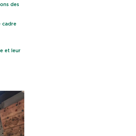
ions des
e cadre
e et leur