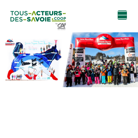
Aller au
Menu
Aller au lien vers
Contact
contenu
principal
la recherche