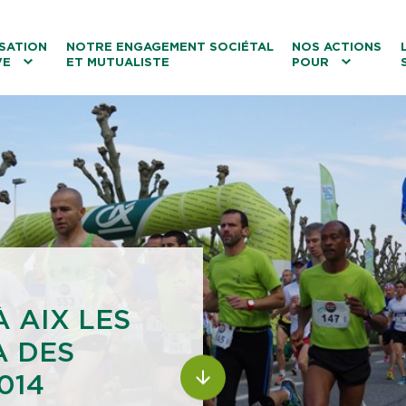
ntenu
Menu principal
Aller au lien vers la recherch
SATION
NOTRE ENGAGEMENT SOCIÉTAL
NOS ACTIONS
VE
ET MUTUALISTE
POUR
les
Le tourisme
Les transitions
La biodiversité
Les associations
 AIX LES
A DES
014