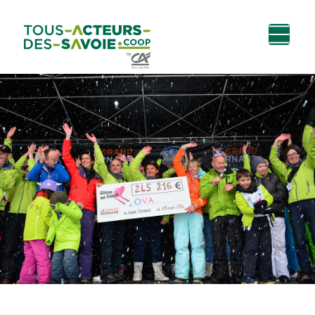
Aller au
Menu
Aller au lien vers
Contact
contenu
principal
la recherche