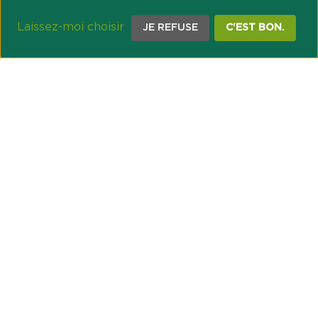
Laissez-moi choisir
JE REFUSE
C'EST BON.
NOTRE ENGAGEMENT SOCIÉTAL ET MUTUALISTE
Réussir les transitions et agir pour le climat
Créer du lien et favoriser l’inclusion
UNE ORGANISATION COOPÉRATIVE
Point passerelle
NOS PARTENAIRES