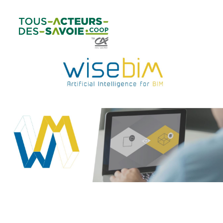
Aller au
Menu
Aller au lien vers
Contact
contenu
principal
la recherche