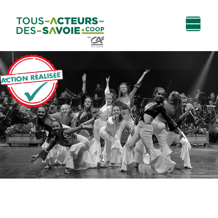
Aller au
Menu
Aller au lien vers
Contact
contenu
principal
la recherche