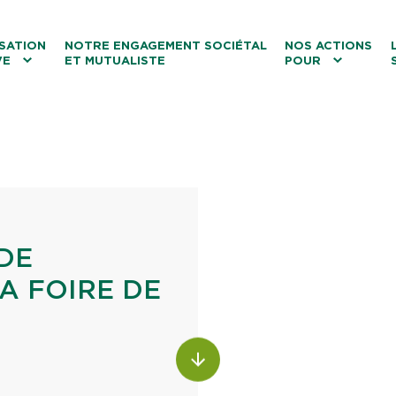
ntenu
Menu principal
Aller au lien vers la recherch
SATION
NOTRE ENGAGEMENT SOCIÉTAL
NOS ACTIONS
VE
ET MUTUALISTE
POUR
les
Le tourisme
Les transitions
La biodiversité
Les associations
DE
A FOIRE DE
ALLER AU CONTENU