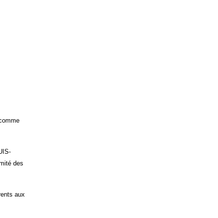
e comme
UIS-
mité des
rents aux