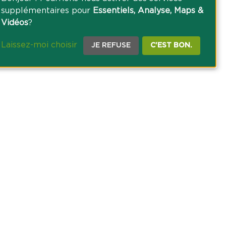
supplémentaires pour
Essentiels, Analyse, Maps &
Vidéos
?
Laissez-moi choisir
JE REFUSE
C'EST BON.
CE PRESSE
TACT
AGRICOLE DES SAVOIE
 DES COOKIES