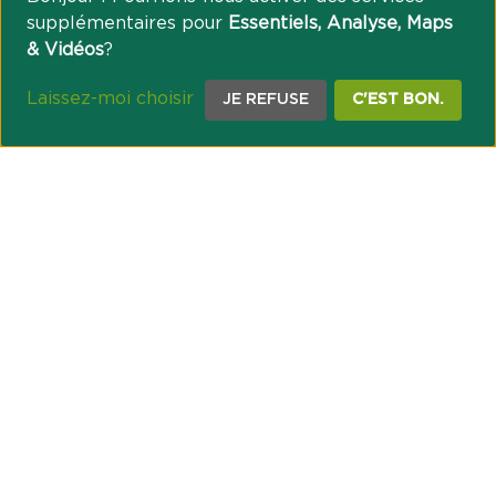
supplémentaires pour
Essentiels, Analyse, Maps
& Vidéos
?
Laissez-moi choisir
JE REFUSE
C'EST BON.
NOTRE ENGAGEMENT SOCIÉTAL ET MUTUALISTE
Réussir les transitions et agir pour le climat
Créer du lien et favoriser l’inclusion
UNE ORGANISATION COOPÉRATIVE