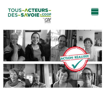
Aller au
Menu
Aller au lien vers
Contact
contenu
principal
la recherche