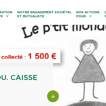
ntenu
Menu principal
Aller au lien vers la recherch
SATION
NOTRE ENGAGEMENT SOCIÉTAL
NOS ACTIONS
VE
ET MUTUALISTE
POUR
les
Le tourisme
Les transitions
La biodiversité
Les associations
OU. CAISSE