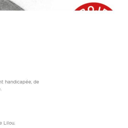
nt handicapée, de
.
 Lilou.