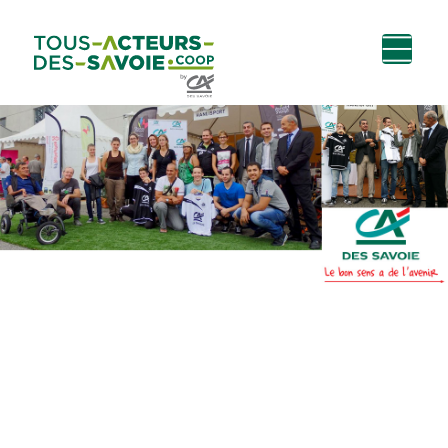
Aller au
Menu
Aller au lien vers
Contact
contenu
principal
la recherche