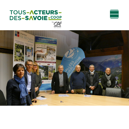
Aller au
Menu
Aller au lien vers
Contact
contenu
principal
la recherche