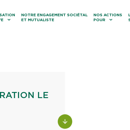
ntenu
Menu principal
Aller au lien vers la recherch
SATION
NOTRE ENGAGEMENT SOCIÉTAL
NOS ACTIONS
VE
ET MUTUALISTE
POUR
les
Le tourisme
Les transitions
La biodiversité
Les associations
TRATION LE