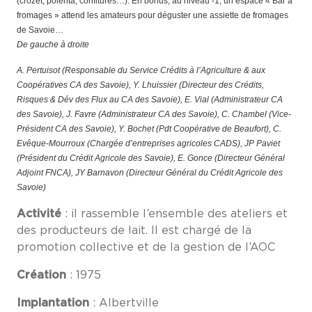
(crozet, polenta, confitures…). En bonus, au niveau -1, un espace « Bar à
fromages » attend les amateurs pour déguster une assiette de fromages
de Savoie…
De gauche à droite
A. Pertuisot (Responsable du Service Crédits à l’Agriculture & aux
Coopératives CA des Savoie), Y. Lhuissier (Directeur des Crédits,
Risques & Dév des Flux au CA des Savoie), E. Vial (Administrateur CA
des Savoie), J. Favre (Administrateur CA des Savoie), C. Chambel (Vice-
Président CA des Savoie), Y. Bochet (Pdt Coopérative de Beaufort), C.
Evêque-Mourroux (Chargée d’entreprises agricoles CADS), JP Paviet
(Président du Crédit Agricole des Savoie), E. Gonce (Directeur Général
Adjoint FNCA), JY Barnavon (Directeur Général du Crédit Agricole des
Savoie)
Activité
: il rassemble l’ensemble des ateliers et
des producteurs de lait. Il est chargé de la
promotion collective et de la gestion de l’AOC
Création
: 1975
Implantation
: Albertville