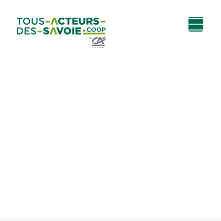
Aller au
Menu
Aller au lien vers
Contact
contenu
principal
la recherche