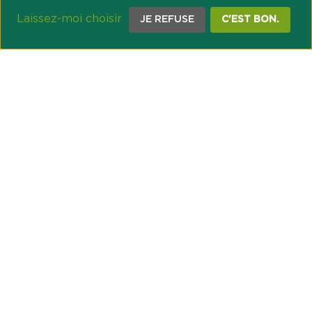
Laissez-moi choisir
JE REFUSE
C'EST BON.
NOTRE ENGAGEMENT SOCIÉTAL ET MUTUALISTE
Réussir les transitions et agir pour le climat
Créer du lien et favoriser l’inclusion
UNE ORGANISATION COOPÉRATIVE
Point passerelle
NOS PARTENAIRES
GESTION DES COOKIES