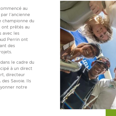
 commencé au
par l’ancienne
le championne du
 ont prêtés au
s avec les
ud Perrin ont
tant des
ojets.
 dans le cadre du
cipé à un direct
t, directeur
des Savoie. Ils
ayonner notre