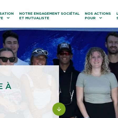
ntenu
Menu principal
Aller au lien vers la recherch
SATION
NOTRE ENGAGEMENT SOCIÉTAL
NOS ACTIONS
VE
ET MUTUALISTE
POUR
les
Le tourisme
Les transitions
La biodiversité
Les associations
E À
ALLER AU CONTENU