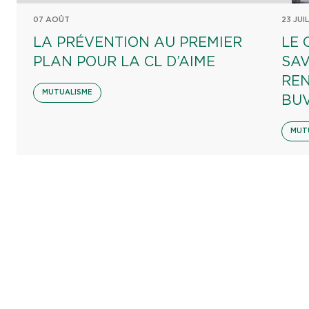
07 AOÛT
23 JUI
LA PRÉVENTION AU PREMIER
LE 
PLAN POUR LA CL D’AIME
SAV
REN
MUTUALISME
BU
MUT