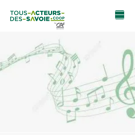
Aller au
Menu
Aller au lien vers
Contact
contenu
principal
la recherche