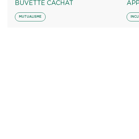
BUVETTE CACHAT
AP
MUTUALISME
INCL