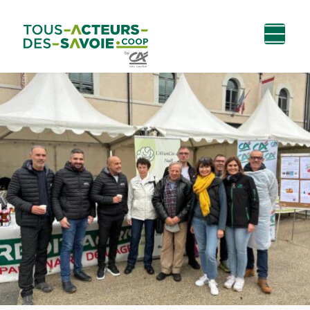
Aller au
Menu
Aller au lien vers
Contact
contenu
principal
la recherche