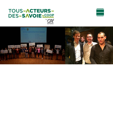
Aller au
Menu
Aller au lien vers
Contact
contenu
principal
la recherche