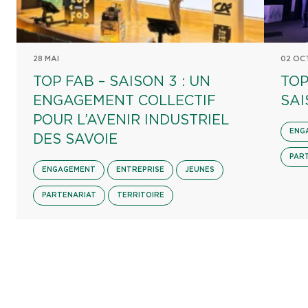
28 MAI
02 OC
TOP FAB – SAISON 3 : UN
TOP
ENGAGEMENT COLLECTIF
SAI
POUR L’AVENIR INDUSTRIEL
ENG
DES SAVOIE
PAR
ENGAGEMENT
ENTREPRISE
JEUNES
PARTENARIAT
TERRITOIRE