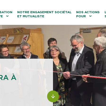
ntenu
Menu principal
Aller au lien vers la recherch
SATION
NOTRE ENGAGEMENT SOCIÉTAL
NOS ACTIONS
VE
ET MUTUALISTE
POUR
les
Le tourisme
Les transitions
La biodiversité
Les associations
RA À
ALLER AU CONTENU