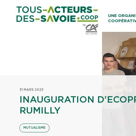
Aller au co
UNE ORGANI
COOPÉRATI
Caisses Loca
31 MARS 2023
INAUGURATION D’ECOP
RUMILLY
MUTUALISME