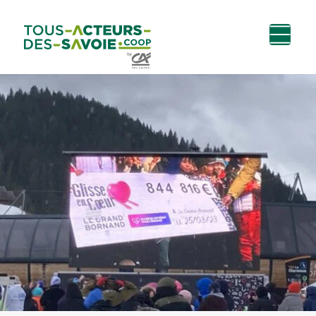
Aller au
Menu
Aller au lien vers
Contact
contenu
principal
la recherche