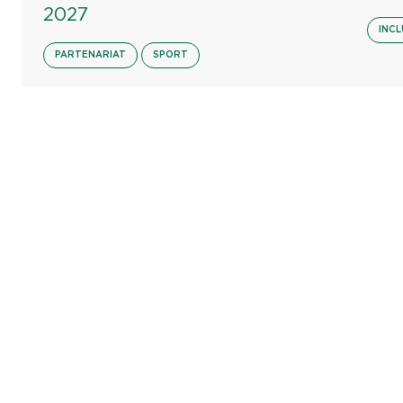
2027
INCL
PARTENARIAT
SPORT