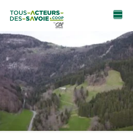
Aller au
Menu
Aller au lien vers
Contact
contenu
principal
la recherche