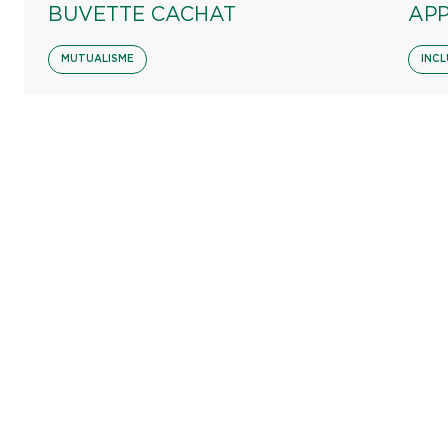
BUVETTE CACHAT
AP
MUTUALISME
INCL