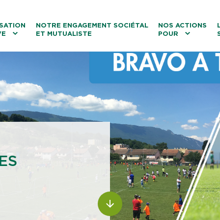
ntenu
Menu principal
Aller au lien vers la recherch
SATION
NOTRE ENGAGEMENT SOCIÉTAL
NOS ACTIONS
VE
ET MUTUALISTE
POUR
les
Le tourisme
Les transitions
La biodiversité
Les associations
ES