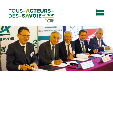
Aller au
Menu
Aller au lien vers
Contact
contenu
principal
la recherche