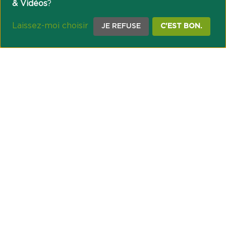
& Vidéos
?
Laissez-moi choisir
JE REFUSE
C'EST BON.
NOTRE ENGAGEMENT SOCIÉTAL ET MUTUALISTE
Réussir les transitions et agir pour le climat
Créer du lien et favoriser l’inclusion
UNE ORGANISATION COOPÉRATIVE
Point passerelle
NOS PARTENAIRES