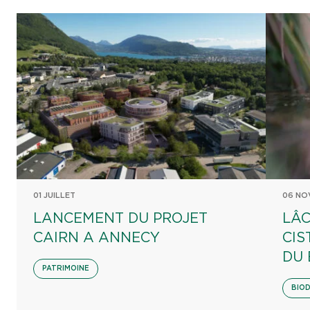
01 JUILLET
06 NO
LANCEMENT DU PROJET
LÂC
CAIRN A ANNECY
CIS
DU
PATRIMOINE
BIOD