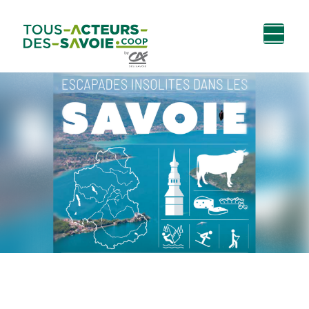
Aller au
Menu
Aller au lien vers
Contact
contenu
principal
la recherche