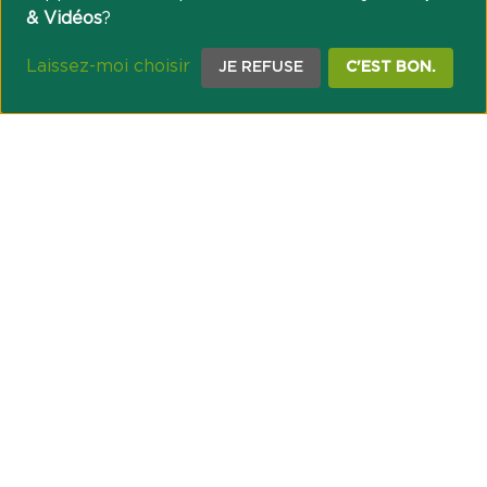
& Vidéos
?
Laissez-moi choisir
JE REFUSE
C'EST BON.
NOTRE ENGAGEMENT SOCIÉTAL ET MUTUALISTE
Réussir les transitions et agir pour le climat
Créer du lien et favoriser l’inclusion
UNE ORGANISATION COOPÉRATIVE
Point passerelle