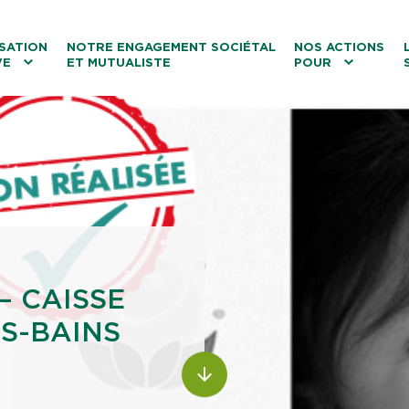
ntenu
Menu principal
Aller au lien vers la recherch
SATION
NOTRE ENGAGEMENT SOCIÉTAL
NOS ACTIONS
VE
ET MUTUALISTE
POUR
les
Le tourisme
Les transitions
La biodiversité
Les associations
– CAISSE
S-BAINS